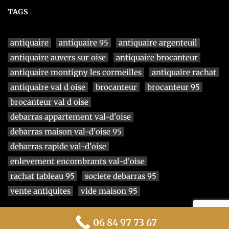
TAGS
antiquaire
antiquaire 95
antiquaire argenteuil
antiquaire auvers sur oise
antiquaire brocanteur
antiquaire montigny les cormeilles
antiquaire rachat
antiquaire val d oise
brocanteur
brocanteur 95
brocanteur val d oise
debarras appartement val-d'oise
debarras maison val-d'oise 95
debarras rapide val-d'oise
enlevement encombrants val-d'oise
rachat tableau 95
societe debarras 95
vente antiquites
vide maison 95
© 2024 Jean-Luc TRABER Antiquaire 95
06 84 97 73 67