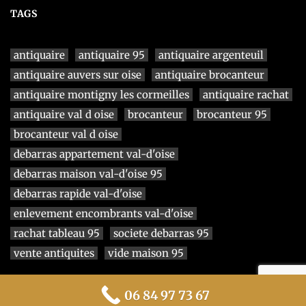
TAGS
antiquaire
antiquaire 95
antiquaire argenteuil
antiquaire auvers sur oise
antiquaire brocanteur
antiquaire montigny les cormeilles
antiquaire rachat
antiquaire val d oise
brocanteur
brocanteur 95
brocanteur val d oise
debarras appartement val-d'oise
debarras maison val-d'oise 95
debarras rapide val-d'oise
enlevement encombrants val-d'oise
rachat tableau 95
societe debarras 95
vente antiquites
vide maison 95
© 2024 Jean-Luc TRABER Antiquaire 95
06 84 97 73 67